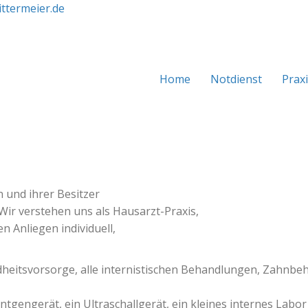
ittermeier.de
Home
Notdienst
Prax
 und ihrer Besitzer
 Wir verstehen uns als Hausarzt-Praxis,
en Anliegen individuell,
heitsvorsorge, alle internistischen Behandlungen, Zahnbe
öntgengerät, ein Ultraschallgerät, ein kleines internes Labo